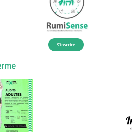
S’inscrire
erme