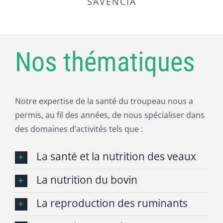
SAVENCIA
Ferme Le Bailli
dans sa globalité sous tout ses
(Belgium)
Starmilk
Kevin Rémy - Propriétaire Ferme
recoins et RumeXperts à trouvé
Dr Philippe Hivorel - General
Ferme Remy (Belgique)
des solutions adaptées au
Manager, BIO-X Diagnostics
Nos thématiques
troupeau et aux exploitants.
(Belgium)
Bio X Diagnostics
Olivier Pilet - Propriétaire ferme
Notre expertise de la santé du troupeau nous a
Soc Agri Pilet - De Chenemont
permis, au fil des années, de nous spécialiser dans
des domaines d’activités tels que :
La santé et la nutrition des veaux
La nutrition du bovin
La reproduction des ruminants