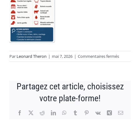
PUBLICATIONS
CAPSULES
CONTACT
sur
Par
Leonard Theron
|
mai 7, 2026
|
Commentaires fermés
rumexperts_
Partagez cet article, choisissez
votre plate-forme!
Facebook
X
Reddit
LinkedIn
WhatsApp
Tumblr
Pinterest
Vk
Xing
Email