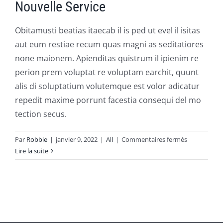
Nouvelle Service
Obitamusti beatias itaecab il is ped ut evel il isitas
aut eum restiae recum quas magni as seditatiores
none maionem. Apienditas quistrum il ipienim re
perion prem voluptat re voluptam earchit, quunt
alis di soluptatium volutemque est volor adicatur
repedit maxime porrunt facestia consequi del mo
tection secus.
sur
Par
Robbie
|
janvier 9, 2022
|
All
|
Commentaires fermés
Nouvelle
Lire la suite
service