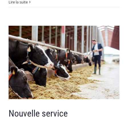
Découvrez
Lire la suite
notre
equipe
Nouvelle service
Nouvelle service