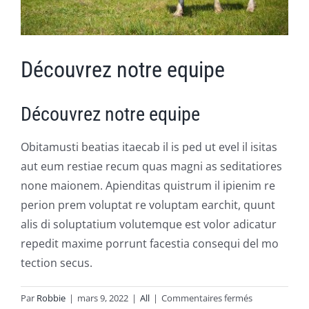
PUBLICATIONS
CAPSULES
Découvrez notre equipe
CONTACT
Découvrez notre equipe
Obitamusti beatias itaecab il is ped ut evel il isitas
aut eum restiae recum quas magni as seditatiores
none maionem. Apienditas quistrum il ipienim re
perion prem voluptat re voluptam earchit, quunt
alis di soluptatium volutemque est volor adicatur
repedit maxime porrunt facestia consequi del mo
tection secus.
sur
Par
Robbie
|
mars 9, 2022
|
All
|
Commentaires fermés