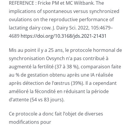
PUBLICATIONS
REFERENCE : Fricke PM et MC Wiltbank. The
implications of spontaneous versus synchronized
ovulations on the reproductive performance of
CAPSULES
lactating dairy cow. J. Dairy Sci. 2022, 105:4679–
4689
https://doi.org/10.3168/jds.2021-21431
CONTACT
Mis au point il y a 25 ans, le protocole hormonal de
synchronisation Ovsynch n’a pas contribué à
augmenté la fertilité (37 à 38 %), comparaison faite
au % de gestation obtenu après une IA réalisée
après détection de l’œstrus (39%). Il a cependant
amélioré la fécondité en réduisant la période
d’attente (54 vs 83 jours).
Ce protocole a donc fait l’objet de diverses
modifications pour