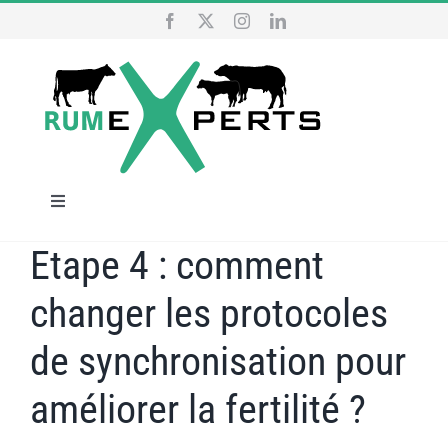
Passer
au
contenu
Navigation
à
Etape 4 : comment
ACCUEIL
bascule
changer les protocoles
NOS SERVICES
de synchronisation pour
QUI SOMMES NOUS
améliorer la fertilité ?