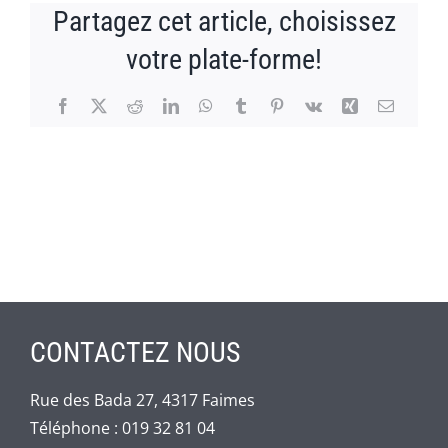
Partagez cet article, choisissez
votre plate-forme!
Facebook
X
Reddit
LinkedIn
WhatsApp
Tumblr
Pinterest
Vk
Xing
Email
CONTACTEZ NOUS
Rue des Bada 27, 4317 Faimes
Téléphone :
019 32 81 04