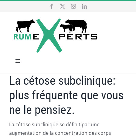
Passer
au
contenu
Navigation
à
La cétose subclinique:
ACCUEIL
bascule
plus fréquente que vous
NOS SERVICES
ne le pensiez.
QUI SOMMES NOUS
La cétose subclinique se définit par une
augmentation de la concentration des corps