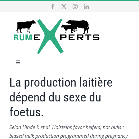
Passer
au
contenu
Navigation
à
La production laitière
ACCUEIL
bascule
dépend du sexe du
NOS SERVICES
foetus.
QUI SOMMES NOUS
Selon Hinde K et al.
Holsteins favor heifers, not bulls :
biased milk production programmed during pregnancy