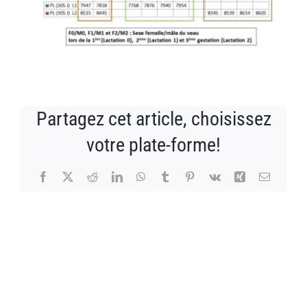
Partagez cet article, choisissez
votre plate-forme!
Facebook
X
Reddit
LinkedIn
WhatsApp
Tumblr
Pinterest
Vk
Xing
Email