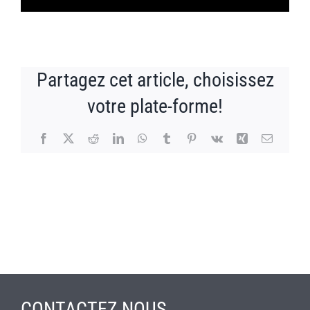
Partagez cet article, choisissez
votre plate-forme!
Facebook
X
Reddit
LinkedIn
WhatsApp
Tumblr
Pinterest
Vk
Xing
Email
CONTACTEZ NOUS