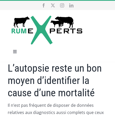
Passer
au
contenu
Navigation
à
L’autopsie reste un bon
ACCUEIL
bascule
moyen d’identifier la
NOS SERVICES
cause d’une mortalité
QUI SOMMES NOUS
Il n’est pas fréquent de disposer de données
relatives aux diagnostics aussi complets que ceux