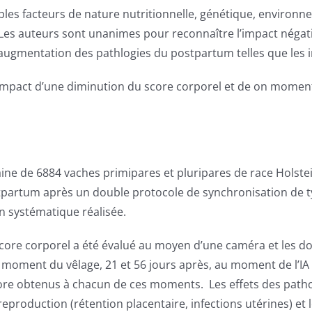
iples facteurs de nature nutritionnelle, génétique, environ
. Les auteurs sont unanimes pour reconnaître l’impact négat
e augmentation des pathlogies du postpartum telles que les 
é l’impact d’une diminution du score corporel et de on mome
ine de 6884 vaches primipares et pluripares de race Holstein
ostpartum après un double protocole de synchronisation de 
on systématique réalisée.
 score corporel a été évalué au moyen d’une caméra et les d
u moment du vêlage, 21 et 56 jours après, au moment de l’IA
core obtenus à chacun de ces moments. Les effets des patho
reproduction (rétention placentaire, infections utérines) et 