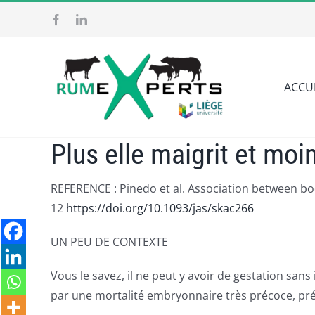
Passer
au
contenu
ACCU
Plus elle maigrit et moi
REFERENCE : Pinedo et al. Association between bod
12
https://doi.org/10.1093/jas/skac266
UN PEU DE CONTEXTE
Vous le savez, il ne peut y avoir de gestation san
par une mortalité embryonnaire très précoce, pr