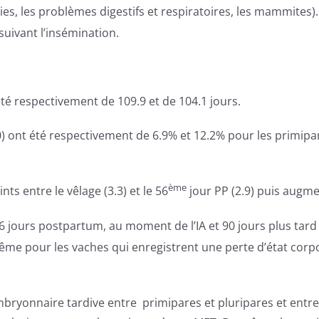
ries, les problèmes digestifs et respiratoires, les mammites)
suivant l’insémination.
té respectivement de 109.9 et de 104.1 jours.
0) ont été respectivement de 6.9% et 12.2% pour les primip
ème
s entre le vêlage (3.3) et le 56
jour PP (2.9) puis augm
 56 jours postpartum, au moment de l’IA et 90 jours plus ta
même pour les vaches qui enregistrent une perte d’état corpor
embryonnaire tardive entre primipares et pluripares et entr