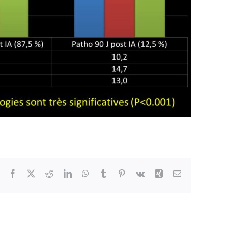
Facebook
X
Reddit
LinkedIn
WhatsApp
Tumblr
Pinterest
Vk
Xing
Email