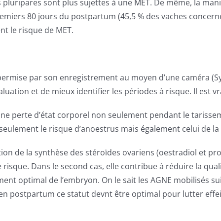
 les pluripares sont plus sujettes à une MET. De même, la man
miers 80 jours du postpartum (45,5 % des vaches concernées
nt le risque de MET.
l permise par son enregistrement au moyen d’une caméra (Sys
luation et de mieux identifier les périodes à risque. Il est vra
 une perte d’état corporel non seulement pendant le tarisse
 seulement le risque d’anoestrus mais également celui de l
tion de la synthèse des stéroïdes ovariens (oestradiol et pr
isque. Dans le second cas, elle contribue à réduire la quali
nt optimal de l’embryon. On le sait les AGNE mobilisés suit
en postpartum ce statut devnt être optimal pour lutter effe