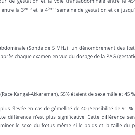
our de gestation et la voie transabdominale entre le 45
ème
ème
entre la 3
et la 4
semaine de gestation et ce jusqu’
nsabdominale (Sonde de 5 MHz) un dénombrement des fœtus
 après chaque examen en vue du dosage de la PAG (gestatio
% (Race Kangal-Akkaraman), 55% étaient de sexe mâle et 45 %
lus élevée en cas de gémellité de 40 (Sensibilité de 91 % e
tte différence n’est plus significative. Cette différence s
ner le sexe du fœtus même si le poids et la taille du p