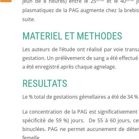
jeun de 8 heures) entre le 25
et le 40
j
plasmatiquez de la PAG augmente chez la brebis 
suite.
MATERIEL ET METHODES
Les auteurs de l’étude ont réalisé par voie tra
gestation. Un prélèvement de sang a été effectué
a été enregistré après chaque agnelage.
RESULTATS
Le % total de gestations gémellaires a été de 34 
La concentration de la PAG est significativement p
spécificité de 59 %) jours. De 55 à 60 jours, ce
binuclées. PAG ne permet aucunement de détermi
femelle.