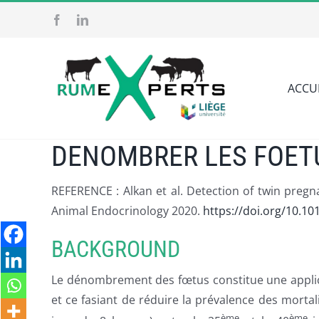
Passer
au
contenu
ACCU
DENOMBRER LES FOETU
REFERENCE : Alkan et al. Detection of twin preg
Animal Endocrinology 2020.
https://doi.org/10.1
BACKGROUND
Le dénombrement des fœtus constitue une applicat
et ce fasiant de réduire la prévalence des mortal
ème
ème