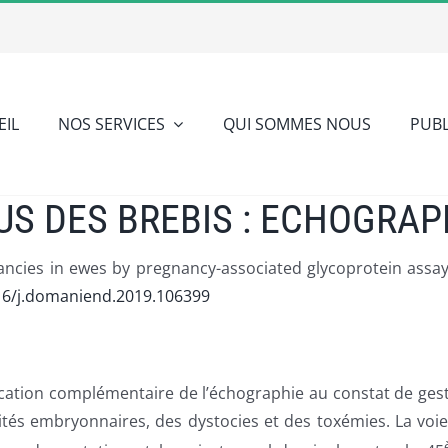
EIL
NOS SERVICES
QUI SOMMES NOUS
PUBL
S DES BREBIS : ECHOGRAPH
nancies in ewes by pregnancy-associated glycoprotein as
016/j.domaniend.2019.106399
ion complémentaire de l’échographie au constat de gestation
ités embryonnaires, des dystocies et des toxémies. La voie