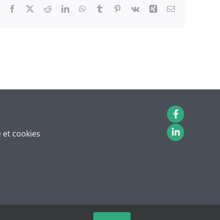
Facebook
X
Reddit
LinkedIn
WhatsApp
Tumblr
Pinterest
Vk
Xing
Email
é et cookies