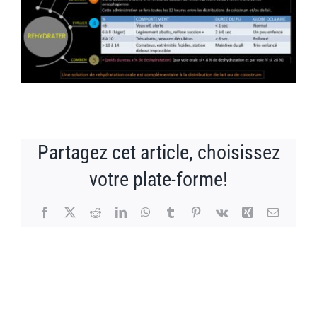
PUBLICATIONS
CAPSULES
CONTACT
Partagez cet article, choisissez
votre plate-forme!
Facebook
X
Reddit
LinkedIn
WhatsApp
Tumblr
Pinterest
Vk
Xing
Email