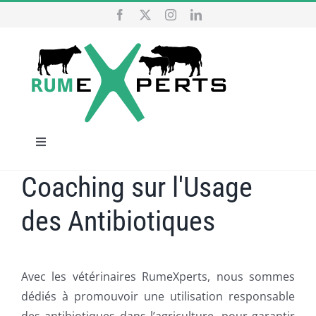
Passer
au
contenu
Navigation
à
Coaching sur l'Usage
ACCUEIL
bascule
des Antibiotiques
NOS SERVICES
QUI SOMMES NOUS
Avec les vétérinaires RumeXperts, nous sommes
dédiés à promouvoir une utilisation responsable