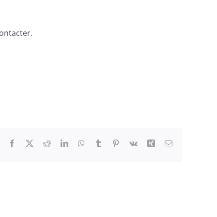
ontacter.
Facebook
X
Reddit
LinkedIn
WhatsApp
Tumblr
Pinterest
Vk
Xing
Email