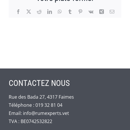
Facebook
X
Reddit
LinkedIn
WhatsApp
Tumblr
Pinterest
Vk
Xing
Email
CONTACTEZ NOUS
Rue des Bada 27, 4317 Faimes
Téléphone :
019 32 81 04
Email:
info@rumexperts.vet
TVA : BE0742532822