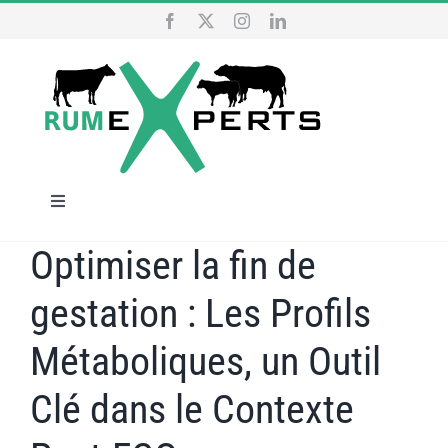
Passer
au
contenu
Navigation
à
Optimiser la fin de
ACCUEIL
bascule
gestation : Les Profils
NOS SERVICES
Métaboliques, un Outil
QUI SOMMES NOUS
Clé dans le Contexte