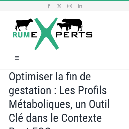
Skip
to
content
Toggle
Navigation
Optimiser la fin de
HOME
gestation : Les Profils
OUR SERVICES
Métaboliques, un Outil
WHO ARE WE
Clé dans le Contexte