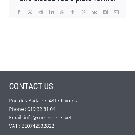
Facebook
X
Reddit
LinkedIn
WhatsApp
Tumblr
Pinterest
Vk
Xing
Email
CONTACT US
Rue des Bada 27, 4317 Faimes
Phone :
019 32 81 04
Email:
info@rumexperts.vet
VAT : BE0742532822