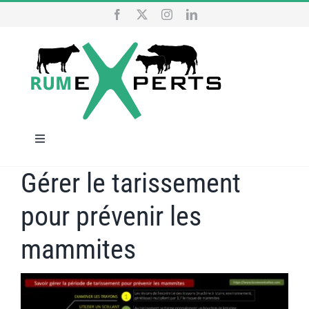
Skip
to
content
Toggle
Navigation
Gérer le tarissement
HOME
pour prévenir les
OUR SERVICES
mammites
WHO ARE WE