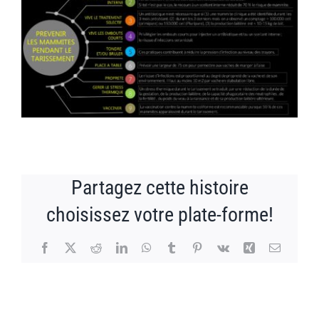
NEWS
CONTACT
Partagez cette histoire
choisissez votre plate-forme!
Facebook
X
Reddit
LinkedIn
WhatsApp
Tumblr
Pinterest
Vk
Xing
Email