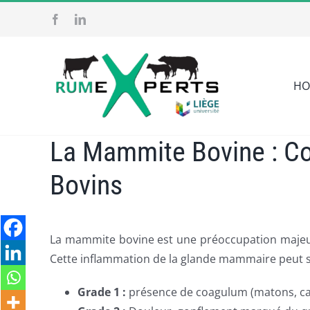
Skip
to
content
HO
La Mammite Bovine : Com
Bovins
La mammite bovine est une préoccupation majeure 
Cette inflammation de la glande mammaire peut se
Grade 1 :
présence de coagulum (matons, caill