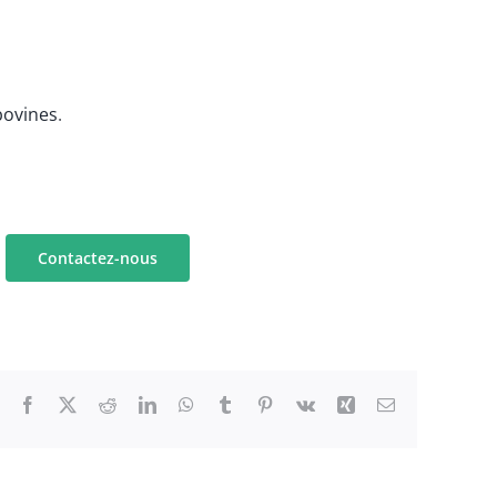
bovines
.
Contactez-nous
Facebook
X
Reddit
LinkedIn
WhatsApp
Tumblr
Pinterest
Vk
Xing
Email