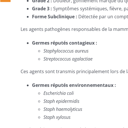
Grade 2 :
Douleur, gonflement marqué du quart
Grade 3 :
Symptômes systémiques, fièvre, pa
Forme Subclinique :
Détectée par un compta
Les agents pathogènes responsables de la mammite
Germes réputés contagieux :
Staphylococcus aureus
Streptococcus agalactiae
Ces agents sont transmis principalement lors de la
Germes réputés environnementaux :
Escherichia coli
Staph epidermidis
Staph haemolyticus
Staph xylosus