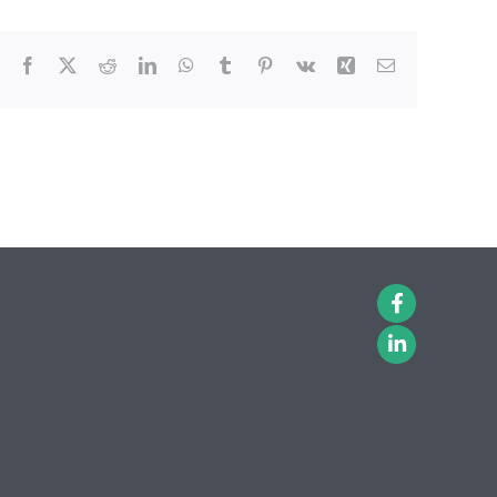
Facebook
X
Reddit
LinkedIn
WhatsApp
Tumblr
Pinterest
Vk
Xing
Email