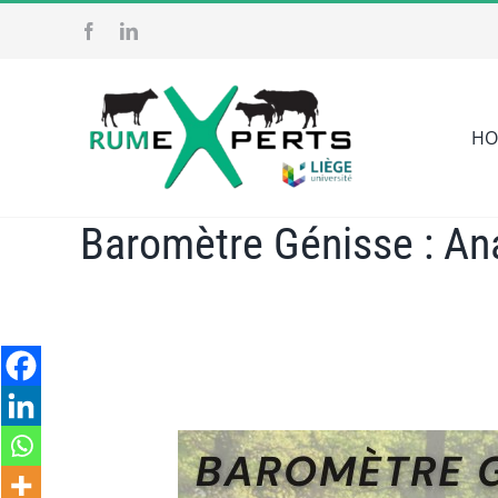
Skip
to
content
HO
Baromètre Génisse : A