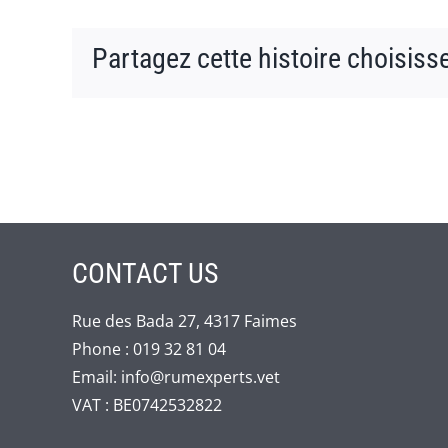
Partagez cette histoire choisiss
CONTACT US
Rue des Bada 27, 4317 Faimes
Phone :
019 32 81 04
Email:
info@rumexperts.vet
VAT : BE0742532822