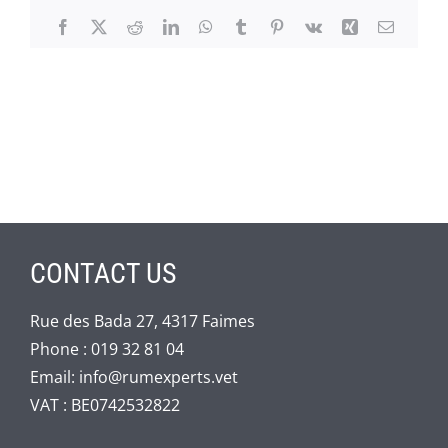
Facebook
X
Reddit
LinkedIn
WhatsApp
Tumblr
Pinterest
Vk
Xing
Email
CONTACT US
Rue des Bada 27, 4317 Faimes
Phone :
019 32 81 04
Email:
info@rumexperts.vet
VAT : BE0742532822