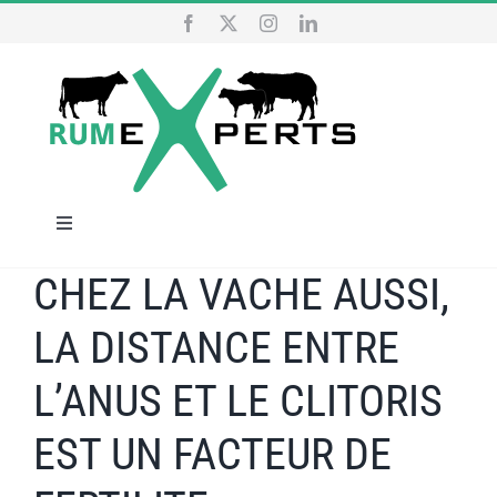
Skip
to
content
Toggle
Navigation
CHEZ LA VACHE AUSSI,
HOME
LA DISTANCE ENTRE
OUR SERVICES
L’ANUS ET LE CLITORIS
WHO ARE WE
EST UN FACTEUR DE