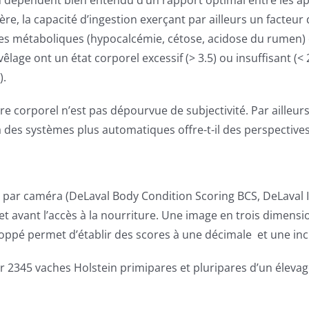
on dépendent bien entendu d’un rapport optimal entre les app
ière, la capacité d’ingestion exerçant par ailleurs un fact
ies métaboliques (hypocalcémie, cétose, acidose du rumen) o
u vêlage ont un état corporel excessif (> 3.5) ou insuffisant (
).
e corporel n’est pas dépourvue de subjectivité. Par ailleurs
 à des systèmes plus automatiques offre-t-il des perspective
on par caméra (DeLaval Body Condition Scoring BCS, DeLaval 
in et avant l’accès à la nourriture. Une image en trois dimen
eloppé permet d’établir des scores à une décimale et une in
ur 2345 vaches Holstein primipares et pluripares d’un éle