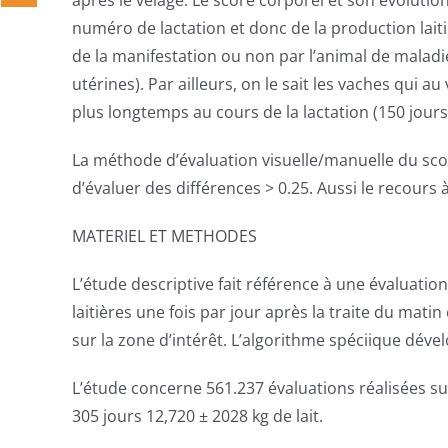
après le vêlage. Le score corporel et son évoluti
numéro de lactation et donc de la production lait
de la manifestation ou non par l’animal de malad
utérines). Par ailleurs, on le sait les vaches qui a
plus longtemps au cours de la lactation (150 jours
La méthode d’évaluation visuelle/manuelle du scor
d’évaluer des différences > 0.25. Aussi le recours
MATERIEL ET METHODES
L’étude descriptive fait référence à une évaluati
laitières une fois par jour après la traite du mat
sur la zone d’intérêt. L’algorithme spéciique dév
L’étude concerne 561.237 évaluations réalisées s
305 jours 12,720 ± 2028 kg de lait.