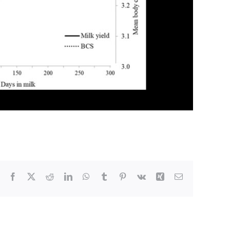
Facebook
X
Reddit
LinkedIn
WhatsApp
Tumblr
Pinterest
Vk
Xing
Email