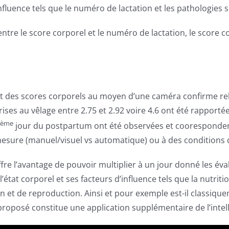
’influence tels que le numéro de lactation et les pathologies
 entre le score corporel et le numéro de lactation, le score c
nt des scores corporels au moyen d’une caméra confirme rel
es au vêlage entre 2.75 et 2.92 voire 4.6 ont été rapportée
ème
jour du postpartum ont été observées et coorespondent
sure (manuel/visuel vs automatique) ou à des conditions d’
re l’avantage de pouvoir multiplier à un jour donné les éval
état corporel et ses facteurs d’influence tels que la nutriti
 et de reproduction. Ainsi et pour exemple est-il classiq
proposé constitue une application supplémentaire de l’intellig