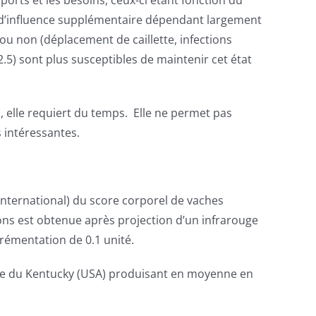
orts et les besoins, ceux-ci étant fonction du
eur d’influence supplémentaire dépendant largement
u non (déplacement de caillette, infections
< 2.5) sont plus susceptibles de maintenir cet état
, elle requiert du temps. Elle ne permet pas
s intéressantes.
International) du score corporel de vaches
sions est obtenue après projection d’un infrarouge
crémentation de 0.1 unité.
vage du Kentucky (USA) produisant en moyenne en