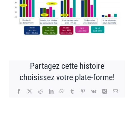
Partagez cette histoire
choisissez votre plate-forme!
Facebook
X
Reddit
LinkedIn
WhatsApp
Tumblr
Pinterest
Vk
Xing
Email