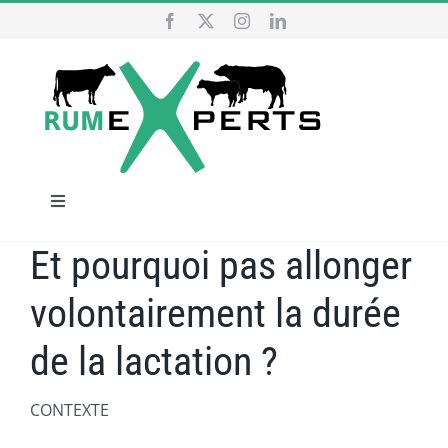
Skip
to
content
Toggle
Navigation
Et pourquoi pas allonger
HOME
volontairement la durée
OUR SERVICES
de la lactation ?
WHO ARE WE
CONTEXTE