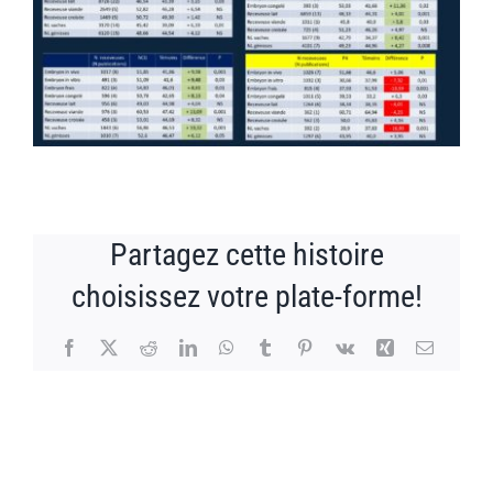
Partagez cette histoire
choisissez votre plate-forme!
Facebook
X
Reddit
LinkedIn
WhatsApp
Tumblr
Pinterest
Vk
Xing
Email