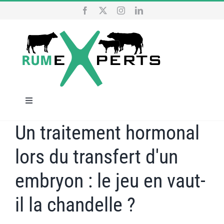
Skip
to
content
Toggle
Navigation
Un traitement hormonal
HOME
lors du transfert d'un
OUR SERVICES
embryon : le jeu en vaut-
WHO ARE WE
il la chandelle ?