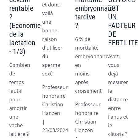
et donc
rentable
embryonnaire
EST
voilà
?
tardive
UN
une
(Economie
?
FACTEUR
bonne
de la
DE
raison
6 % de
lactation
FERTILITE
d'utiliser
morttalité
- 1/3)
du
embryonnaire
Avez-
Combien
sperme
en
vous
de
sexé
moins
déjà
temps
après
mesurer
Professeur
faut-il
croisement
la
honoraire
pour
distance
Christian
Professeur
amortir
entre
Hanzen
honoraire
une
l'anus et
|
Christian
vache
le
23/03/2024
Hanzen
laitière ?
clitoris ?