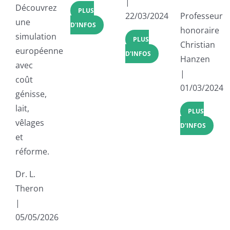
|
Découvrez
PLUS
22/03/2024
Professeur
une
D'INFOS
honoraire
simulation
PLUS
Christian
européenne
D'INFOS
Hanzen
avec
|
coût
01/03/2024
génisse,
lait,
PLUS
vêlages
D'INFOS
et
réforme.
Dr. L.
Theron
|
05/05/2026