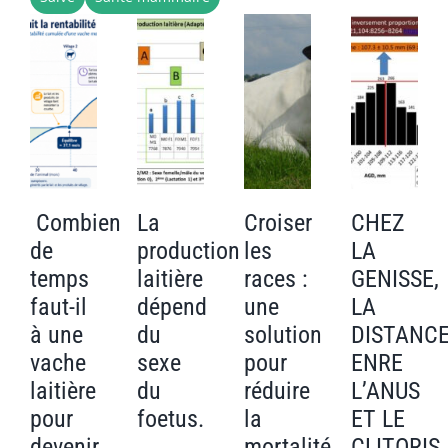
PUBLICATIONS
CAPSULES
CONTACT
Combien
La
Croiser
CHEZ
de
production
les
LA
temps
laitière
races :
GENISSE,
faut-il
dépend
une
LA
à une
du
solution
DISTANC
vache
sexe
pour
ENRE
laitière
du
réduire
L’ANUS
pour
foetus.
la
ET LE
devenir
mortalité
CLITORIS