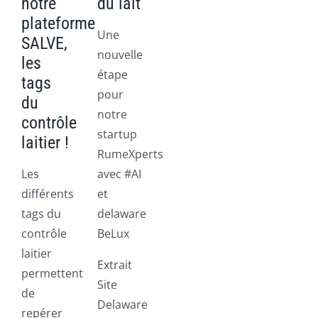
notre
du lait
plateforme
Une
SALVE,
nouvelle
les
étape
tags
pour
du
notre
contrôle
startup
laitier !
RumeXperts
Les
avec #AI
différents
et
tags du
delaware
contrôle
BeLux
laitier
Extrait
permettent
Site
de
Delaware
repérer