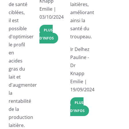
Knapp
de santé
laitières,
Emilie |
ciblées,
améliorant
03/10/2024
il est
ainsi la
possible
santé du
PLUS
d'optimiser
troupeau.
D'INFOS
le profil
Ir Delhez
en
Pauline -
acides
Dr
gras du
Knapp
lait et
Emilie |
d'augmenter
19/09/2024
la
rentabilité
PLUS
de la
D'INFOS
production
laitière​.