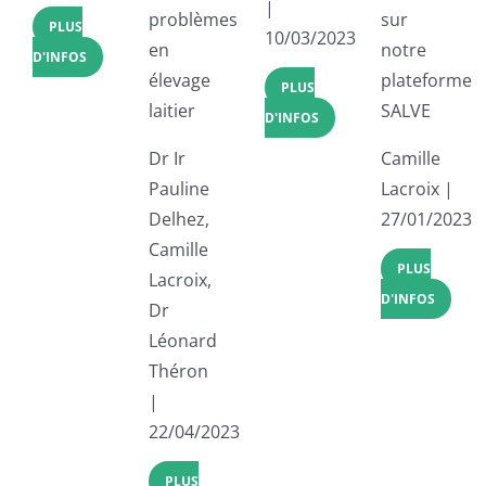
|
problèmes
sur
PLUS
10/03/2023
en
notre
D'INFOS
élevage
plateforme
PLUS
laitier
SALVE
D'INFOS
Dr Ir
Camille
Pauline
Lacroix |
Delhez,
27/01/2023
Camille
PLUS
Lacroix,
D'INFOS
Dr
Léonard
Théron
|
22/04/2023
PLUS