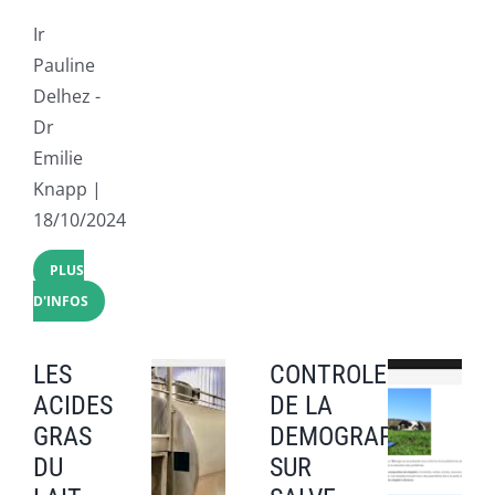
Ir
Pauline
Delhez -
Dr
Emilie
Knapp |
18/10/2024
PLUS
D'INFOS
LES
CONTROLE
ACIDES
DE LA
GRAS
DEMOGRAPHIE
DU
SUR