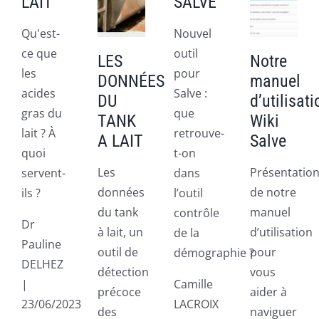
LAIT
SALVE
Qu'est-
Nouvel
ce que
outil
LES
Notre
les
pour
DONNÉES
manuel
acides
Salve :
DU
d’utilisati
gras du
que
TANK
Wiki
lait ? À
retrouve-
A LAIT
Salve
quoi
t-on
Les
Présentatio
servent-
dans
données
de notre
ils ?
l’outil
du tank
manuel
contrôle
Dr
à lait, un
d’utilisation
de la
Pauline
outil de
pour
démographie ?
DELHEZ
détection
vous
|
Camille
précoce
aider à
23/06/2023
LACROIX
des
naviguer