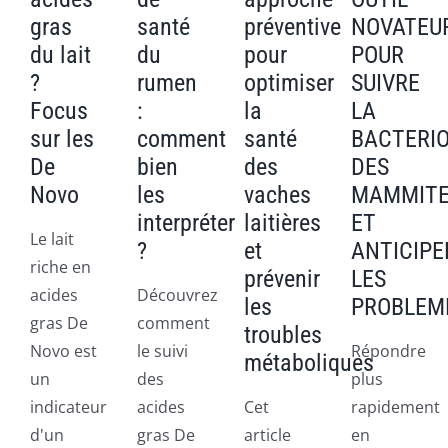
gras
santé
préventive
NOVATEU
du lait
du
pour
POUR
?
rumen
optimiser
SUIVRE
Focus
:
la
LA
sur les
comment
santé
BACTERIO
De
bien
des
DES
Novo
les
vaches
MAMMIT
interpréter
laitières
ET
Le lait
?
et
ANTICIPE
riche en
prévenir
LES
acides
Découvrez
les
PROBLEM
gras De
comment
troubles
Novo est
le suivi
Répondre
métaboliques
un
des
plus
indicateur
acides
Cet
rapidement
d'un
gras De
article
en