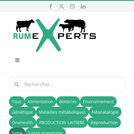
Passer
au
contenu
Navigation
à
ACCUEIL
bascule
Rechercher
:
NOS SERVICES
Tous
Alimentation
Boiteries
Environnement
Génétique
Maladies métaboliques
Néonatalogie
QUI SOMMES NOUS
Onehealth
PRODUCTION LAITIERE
Reproduction
Salve
Santé mammaire