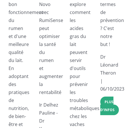
bon
Novo
explore
termes
fonctionnement
avec
comment
de
du
RumiSense
les
prévention
rumen
peut
acides
? C'est
et d'une
optimiser
gras du
notre
meilleure
la santé
lait
but !
qualité
du
peuvent
Dr
du lait.
rumen
servir
Léonard
En
et
d'outils
Theron
adoptant
augmenter
pour
|
des
la
prévenir
06/10/2023
pratiques
rentabilité
les
de
troubles
PLUS
Ir Delhez
nutrition,
métaboliques
D'INFOS
Pauline -
de bien-
chez les
Dr
être et
vaches