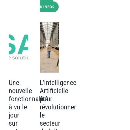
D'INFOS
Une
L'intelligence
nouvelle
Artificielle
fonctionnalité
pour
à vu le
révolutionner
jour
le
sur
secteur