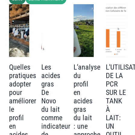
PUBLICATIONS
CAPSULES
CONTACT
Quelles
Les
L’analyse
L'UTILISA
pratiques
acides
du
DE LA
adopter
gras
profil
PCR
pour
De
en
SUR LE
améliorer
Novo
acides
TANK
le
du lait
gras
À
profil
comme
du lait
LAIT:
en
indicateur
: une
UN
acides
de
approche
OUTIL