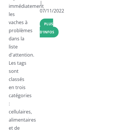
|
immédiatement
07/11/2022
les
vaches à
PLUS
problèmes
D'INFOS
dans la
liste
d'attention.
Les tags
sont
classés
en trois
catégories
:
cellulaires,
alimentaires
et de